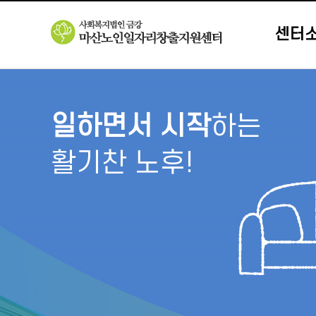
센터
일하면서 시작
하는
활기찬 노후!