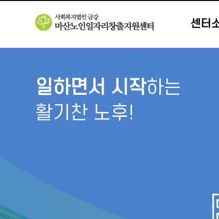
센터
일하면서 시작
하는
활기찬 노후!